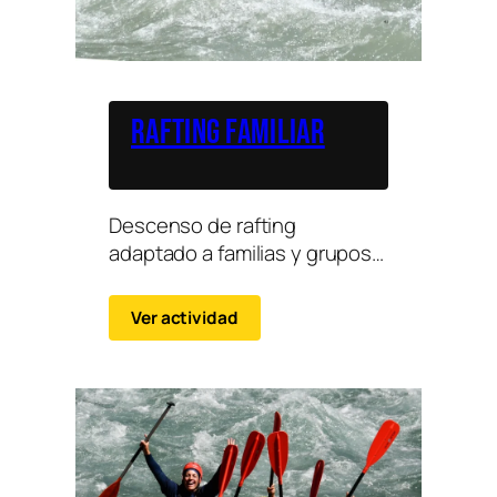
Rafting Familiar
Descenso de rafting
adaptado a familias y grupos
con niños en tramos
accesibles del río Ésera.
Ver actividad