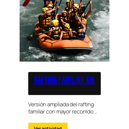
Rafting Familiar XM
Versión ampliada del rafting
familiar con mayor recorrido
manteniendo un nivel
accesible y seguro.
Ver actividad