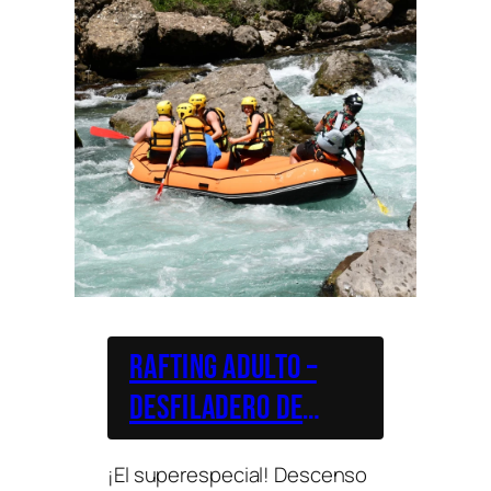
Rafting adulto –
Desfiladero de
Pirámides 2XL
¡El superespecial! Descenso