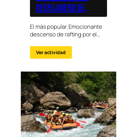
Desfiladero de
Pirámides
El más popular. Emocionante
descenso de rafting por el
desfiladero de Pirámides,
tramo dinámico del río Ésera
Ver actividad
con rápidos de…