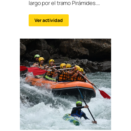
largo por el tramo Pirámides.
Olas, rebufos, saltos, navegar
entre grandes bloques de
Ver actividad
piedra.