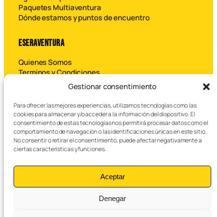
Paquetes Multiaventura
Dónde estamos y puntos de encuentro
ESERAVENTURA
Quienes Somos
Terminos y Condiciones
Contáctanos
Gestionar consentimiento
Para ofrecer las mejores experiencias, utilizamos tecnologías como las
B
cookies para almacenar y/o acceder a la información del dispositivo. El
u
consentimiento de estas tecnologías nos permitirá procesar datos como el
s
comportamiento de navegación o las identificaciones únicas en este sitio.
c
No consentir o retirar el consentimiento, puede afectar negativamente a
a
ciertas características y funciones.
r
© 2026 Eseraventura SL – Todos los derechos reservados.
Aceptar
Denegar
Aviso legal
Política de privacidad
Cookies