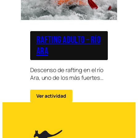
Rafting Adulto – Río
Ara
Descenso de rafting en el río
Ara, uno de los más fuertes
de España y más
emblemáticos del Pirineo
Ver actividad
aragonés…