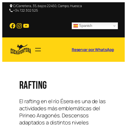
C/Carretera, 35, bajos 22450, Campo, Huesca
+34 722 302 525
Facebook
Instagram
YouTube
Spanish
Reservar por WhatsApp
Rafting
El rafting en el río Ésera es una de las
actividades más emblemáticas del
Pirineo Aragonés. Descensos
adaptados a distintos niveles