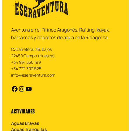
Aventura en el Pirineo Aragonés. Rafting, kayak,
barrancos y deportes de agua en la Ribagorza.
C/Carretera, 35, bajos
22450 Campo (Huesca)
+34 974 550 199
+34 722 302 525
info@eseraventura.com
https://facebook.com
https://instagram.com
YouTube
ACTIVIDADES
Aguas Bravas
Aguas Tranquilas