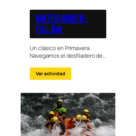
Rafting adulto –
Full Day
Un clásico en Primavera.
Navegamos el desfiladero de
Pirámides + 8 Kms. entre
grandes bloques de piedra
Ver actividad
conglomerada.