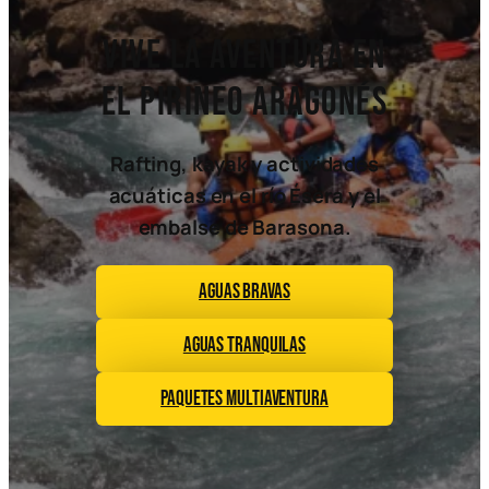
Vive la aventura en
el Pirineo Aragonés
Rafting, kayak y actividades
acuáticas en el río Ésera y el
embalse de Barasona.
Aguas Bravas
Aguas Tranquilas
Paquetes multiaventura