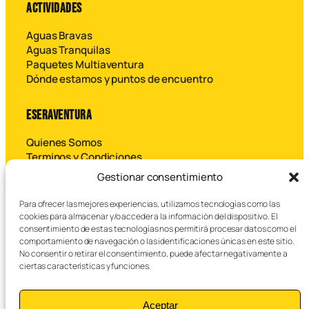
ACTIVIDADES
Aguas Bravas
Aguas Tranquilas
Paquetes Multiaventura
Dónde estamos y puntos de encuentro
ESERAVENTURA
Quienes Somos
Terminos y Condiciones
Contáctanos
Gestionar consentimiento
Para ofrecer las mejores experiencias, utilizamos tecnologías como las
B
cookies para almacenar y/o acceder a la información del dispositivo. El
u
consentimiento de estas tecnologías nos permitirá procesar datos como el
s
comportamiento de navegación o las identificaciones únicas en este sitio.
c
No consentir o retirar el consentimiento, puede afectar negativamente a
a
ciertas características y funciones.
r
© 2026 Eseraventura SL – Todos los derechos reservados.
Aceptar