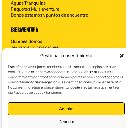
Aguas Tranquilas
Paquetes Multiaventura
Dónde estamos y puntos de encuentro
ESERAVENTURA
Quienes Somos
Terminos y Condiciones
Contáctanos
Gestionar consentimiento
Para ofrecer las mejores experiencias, utilizamos tecnologías como las
B
cookies para almacenar y/o acceder a la información del dispositivo. El
u
consentimiento de estas tecnologías nos permitirá procesar datos como el
s
comportamiento de navegación o las identificaciones únicas en este sitio.
c
No consentir o retirar el consentimiento, puede afectar negativamente a
a
ciertas características y funciones.
r
© 2026 Eseraventura SL – Todos los derechos reservados.
Aceptar
Denegar
Aviso legal
Política de privacidad
Cookies