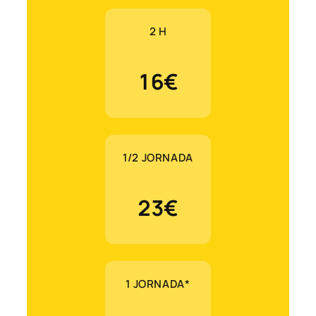
2 H
16€
1/2 JORNADA
23€
1 JORNADA*