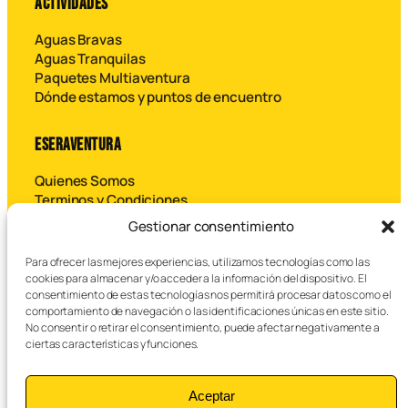
ACTIVIDADES
Aguas Bravas
Aguas Tranquilas
Paquetes Multiaventura
Dónde estamos y puntos de encuentro
ESERAVENTURA
Quienes Somos
Terminos y Condiciones
Contáctanos
Gestionar consentimiento
Para ofrecer las mejores experiencias, utilizamos tecnologías como las
B
cookies para almacenar y/o acceder a la información del dispositivo. El
u
consentimiento de estas tecnologías nos permitirá procesar datos como el
s
comportamiento de navegación o las identificaciones únicas en este sitio.
c
No consentir o retirar el consentimiento, puede afectar negativamente a
a
ciertas características y funciones.
r
© 2026 Eseraventura SL – Todos los derechos reservados.
Aceptar