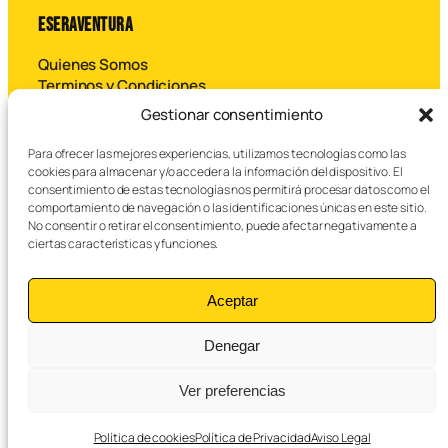
ESERAVENTURA
Quienes Somos
Terminos y Condiciones
Contáctanos
Gestionar consentimiento
Para ofrecer las mejores experiencias, utilizamos tecnologías como las
B
cookies para almacenar y/o acceder a la información del dispositivo. El
u
consentimiento de estas tecnologías nos permitirá procesar datos como el
s
comportamiento de navegación o las identificaciones únicas en este sitio.
c
No consentir o retirar el consentimiento, puede afectar negativamente a
a
ciertas características y funciones.
r
© 2026 Eseraventura SL – Todos los derechos reservados.
Aceptar
Denegar
Aviso legal
Política de privacidad
Cookies
Ver preferencias
Política de cookies
Política de Privacidad
Aviso Legal