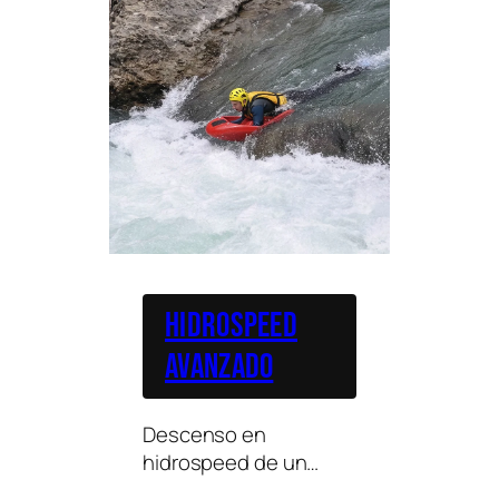
Hidrospeed
avanzado
Descenso en
hidrospeed de un
tramo del río Esera de