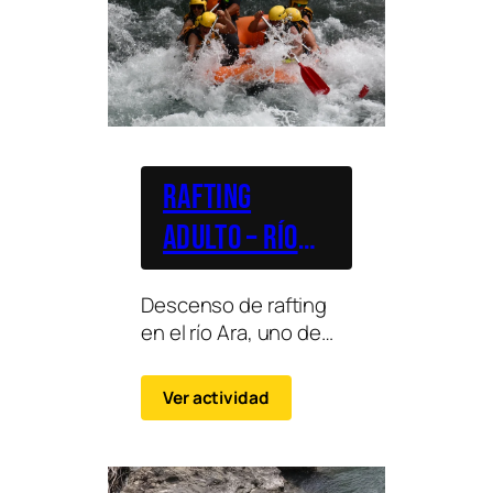
Rafting
Adulto – Río
Ara
Descenso de rafting
en el río Ara, uno de
los más fuertes de
España y más
Ver actividad
emblemáticos del
Pirineo aragonés .