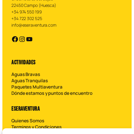
22450 Campo (Huesca)
+34 974 550 199
+34 722 302 525
info@eseraventura.com
https://facebook.com
https://instagram.com
YouTube
ACTIVIDADES
Aguas Bravas
Aguas Tranquilas
Paquetes Multiaventura
Dónde estamos y puntos de encuentro
ESERAVENTURA
Quienes Somos
Terminos y Condiciones
Contáctanos