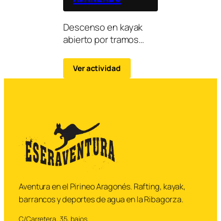
Descenso en kayak
abierto por tramos
técnicos del río, ideal
para quienes ya
Ver actividad
dominan las maniobras
básicas.
Aventura en el Pirineo Aragonés. Rafting, kayak,
barrancos y deportes de agua en la Ribagorza.
C/Carretera, 35, bajos