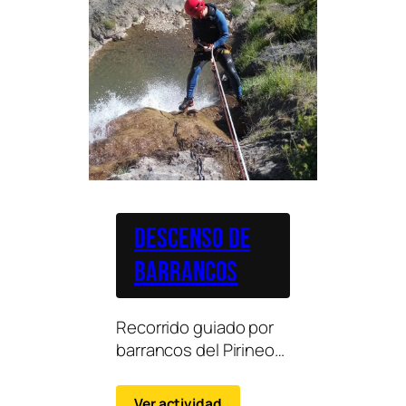
Descenso de
barrancos
Recorrido guiado por
barrancos del Pirineo
combinando saltos,
toboganes naturales y
Ver actividad