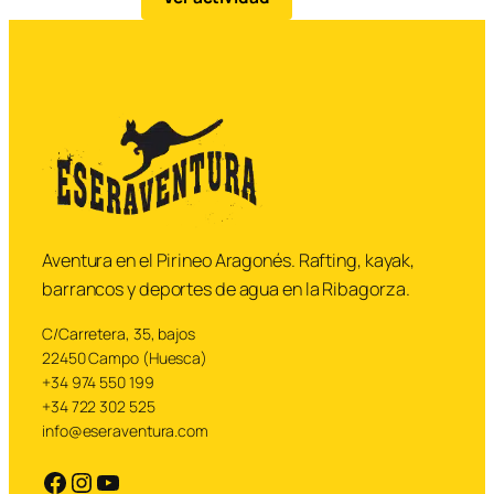
progresión acuática en
entorno de montaña.
Aventura en el Pirineo Aragonés. Rafting, kayak,
barrancos y deportes de agua en la Ribagorza.
C/Carretera, 35, bajos
22450 Campo (Huesca)
+34 974 550 199
+34 722 302 525
info@eseraventura.com
https://facebook.com
https://instagram.com
YouTube