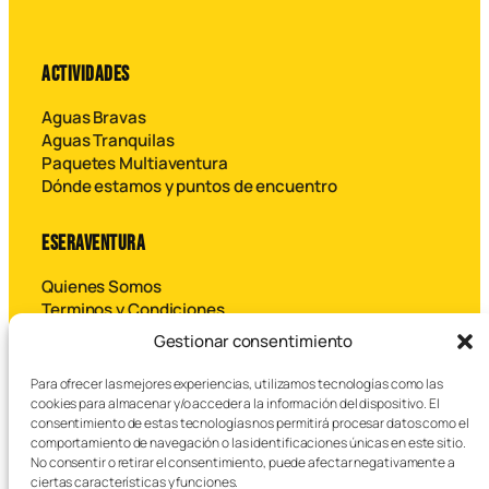
ACTIVIDADES
Aguas Bravas
Aguas Tranquilas
Paquetes Multiaventura
Dónde estamos y puntos de encuentro
ESERAVENTURA
Quienes Somos
Terminos y Condiciones
Contáctanos
Gestionar consentimiento
Para ofrecer las mejores experiencias, utilizamos tecnologías como las
B
cookies para almacenar y/o acceder a la información del dispositivo. El
u
consentimiento de estas tecnologías nos permitirá procesar datos como el
s
comportamiento de navegación o las identificaciones únicas en este sitio.
c
No consentir o retirar el consentimiento, puede afectar negativamente a
a
ciertas características y funciones.