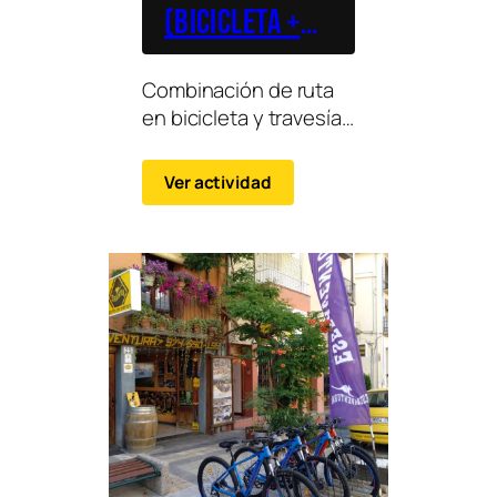
(Bicicleta +
Piragua)
Combinación de ruta
en bicicleta y travesía
en piragua para
disfrutar de tierra y
Ver actividad
agua en una misma
jornada.