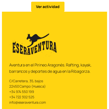
toboganes naturales y
Ver actividad
progresión acuática en
entorno de montaña.
Aventura en el Pirineo Aragonés. Rafting, kayak,
barrancos y deportes de agua en la Ribagorza.
C/Carretera, 35, bajos
22450 Campo (Huesca)
+34 974 550 199
+34 722 302 525
info@eseraventura.com