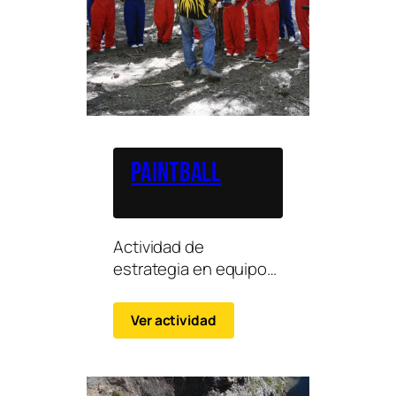
Paintball
Actividad de
estrategia en equipo
en entorno natural,
ideal para grupos que
Ver actividad
buscan acción y
coordinación.