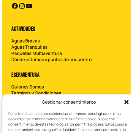
https://facebook.com
https://instagram.com
YouTube
ACTIVIDADES
Aguas Bravas
Aguas Tranquilas
Paquetes Multiaventura
Dónde estamos y puntos de encuentro
ESERAVENTURA
Quienes Somos
Terminos y Condiciones
Contáctanos
Gestionar consentimiento
Para ofrecer las mejores experiencias, utilizamos tecnologías como las
B
cookies para almacenar y/o acceder a la información del dispositivo. El
u
consentimiento de estas tecnologías nos permitirá procesar datos como el
s
comportamiento de navegación o las identificaciones únicas en este sitio.
c