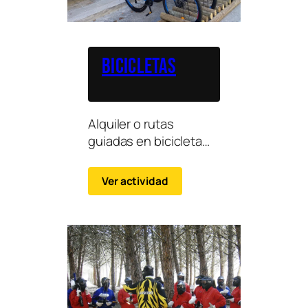
Bicicletas
Alquiler o rutas
guiadas en bicicleta
por el entorno natural
de Ribagorza,
Ver actividad
adaptadas a distintos
niveles.