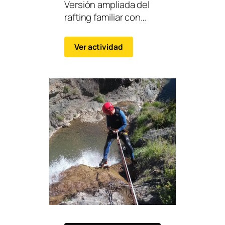
Versión ampliada del
rafting familiar con
mayor recorrido
manteniendo un nivel
Ver actividad
accesible y seguro.