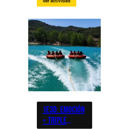
Ver actividad
para quienes quieren
aprovechar el día
combinando agua,
naturaleza y
movimiento.
1E3D: Emoción
+ Triple