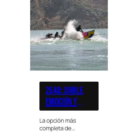
2E4D: Doble
Emoción y
Cuadruple
La opción más
Diversión
completa de
multiaventura, con