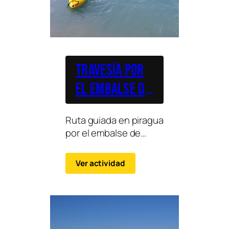
Travesía por
el Embalse de
Barasona
Ruta guiada en piragua
por el embalse de
Barasona, ideal para
disfrutar del paisaje y
Ver actividad
remar en aguas
tranquilas.