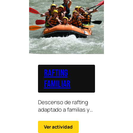
Rafting
Familiar
Descenso de rafting
adaptado a familias y
grupos con niños en
tramos accesibles del
Ver actividad
río Ésera.