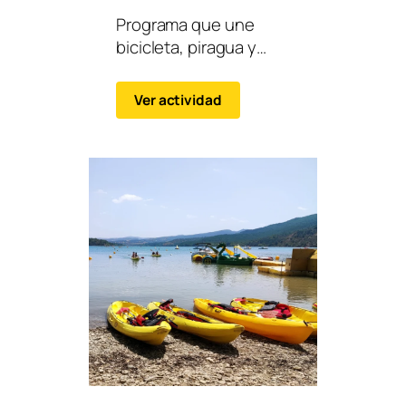
Piragua) +
Programa que une
Rafting
bicicleta, piragua y
Familiar
rafting familiar en una
experiencia variada y
Ver actividad
dinámica.