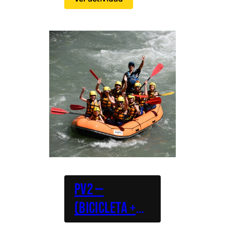
agua en una misma
jornada.
PV2 —
(Bicicleta +