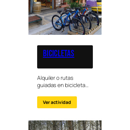
Bicicletas
Alquiler o rutas
guiadas en bicicleta
por el entorno natural
de Ribagorza,
Ver actividad
adaptadas a distintos
niveles.