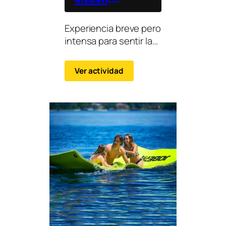
tornado y
Experiencia breve pero
scrambler
intensa para sentir la
velocidad y el
movimiento sobre el
Ver actividad
agua en un entorno
controlado.