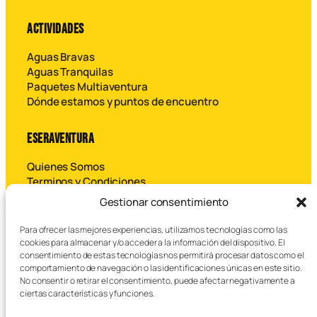
ACTIVIDADES
Aguas Bravas
Aguas Tranquilas
Paquetes Multiaventura
Dónde estamos y puntos de encuentro
ESERAVENTURA
Quienes Somos
Terminos y Condiciones
Contáctanos
Gestionar consentimiento
Para ofrecer las mejores experiencias, utilizamos tecnologías como las
B
cookies para almacenar y/o acceder a la información del dispositivo. El
u
consentimiento de estas tecnologías nos permitirá procesar datos como el
s
comportamiento de navegación o las identificaciones únicas en este sitio.
c
No consentir o retirar el consentimiento, puede afectar negativamente a
a
ciertas características y funciones.
r