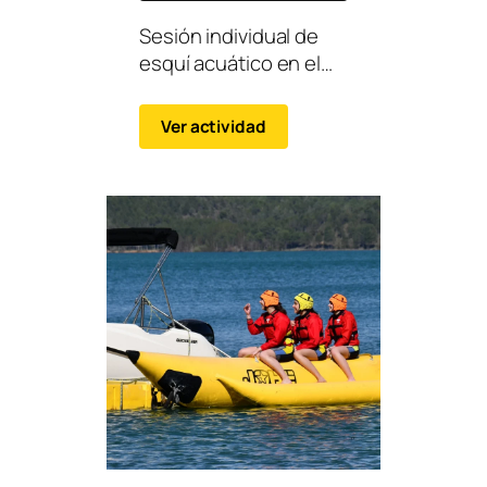
Sesión individual de
esquí acuático en el
embalse, ideal para
quienes desean
Ver actividad
probar la sensación de
deslizarse sobre el
agua.