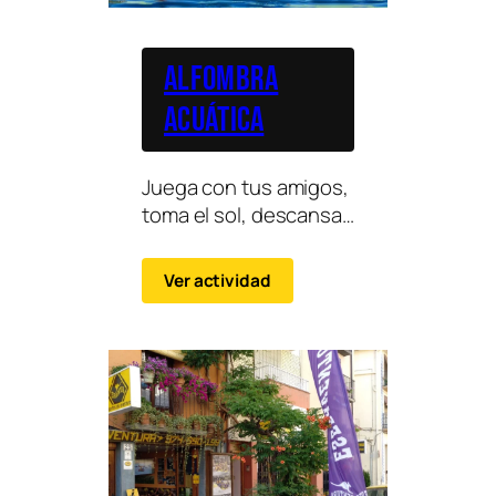
Alfombra
Acuática
Juega con tus amigos,
toma el sol, descansa
o haz una lucha para
ver quien aguanta
Ver actividad
más. Ideal para los más
peques.