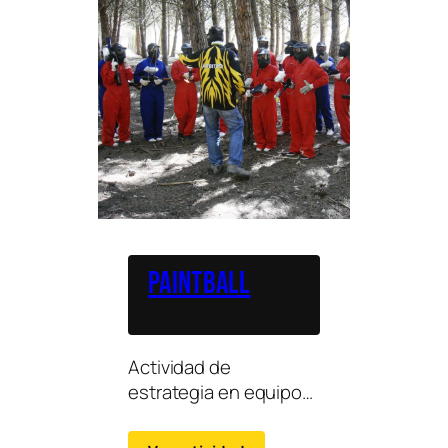
Paintball
Actividad de
estrategia en equipo
en entorno natural,
ideal para grupos que