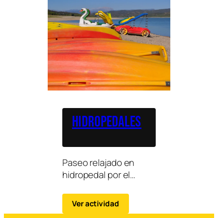
Hidropedales
Paseo relajado en
hidropedal por el
embalse de Barasona,
ideal para familias y
Ver actividad
grupos que desean