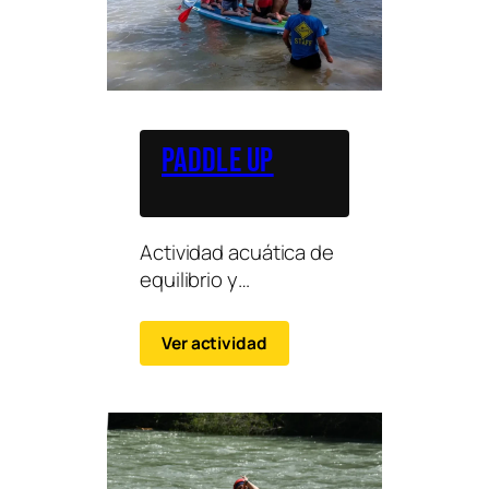
Paddle up
Actividad acuática de
equilibrio y
coordinación, pensada
para disfrutar del agua
Ver actividad
en grupo de forma
divertida y dinámica.