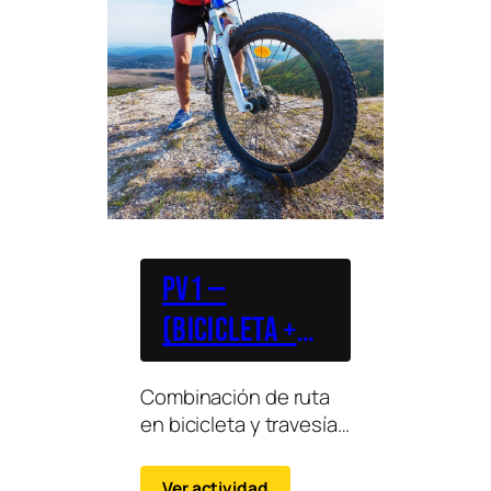
PV1 —
(Bicicleta +
Piragua)
Combinación de ruta
en bicicleta y travesía
en piragua para
disfrutar de tierra y
Ver actividad